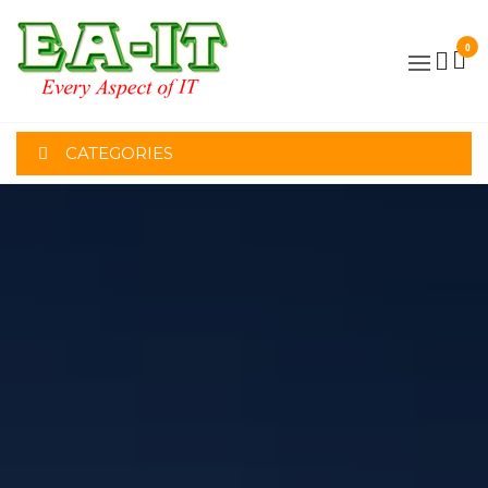
Skip
to
0
the
EVERY
content
ASPECT
OF IT
CATEGORIES