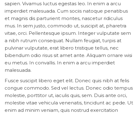
sapien. Vivamus luctus egestas leo. In enim a arcu
imperdiet malesuada. Cum sociis natoque penatibus
et magnis dis parturient montes, nascetur ridiculus
mus. In sem justo, commodo ut, suscipit at, pharetra
vitae, orci. Pellentesque ipsum. Integer vulputate sem
a nibh rutrum consequat. Nullam feugiat, turpis at
pulvinar vulputate, erat libero tristique tellus, nec
bibendum odio risus sit amet ante. Aliquam ornare wisi
eu metus. In convallis. In enim a arcu imperdiet
malesuada.
Fusce suscipit libero eget elit. Donec quis nibh at felis
congue commodo. Sed vel lectus. Donec odio tempus
molestie, porttitor ut, iaculis quis, sem. Duis ante orci,
molestie vitae vehicula venenatis, tincidunt ac pede. Ut
enim ad minim veniam, quis nostrud exercitation
ullamco laboris nisi ut aliquip ex ea commodo
consequat. Nulla turpis magna, cursus sit amet, suscipit
a, interdum id, felis. Ut enim ad minim veniam, quis