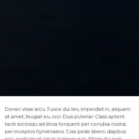
Donec vitae arcu. Fusce dui leo, imperdiet in, aliquam
sit amet, feugiat eu, orci. Duis pulvinar. Class aptent
taciti sociosqu ad litora torquent per conubia nostra,
per inceptos hymenaeos. Cras pede libero, dapibus
nec, pretium sit amet, tempor quis. Etiam dui sem,