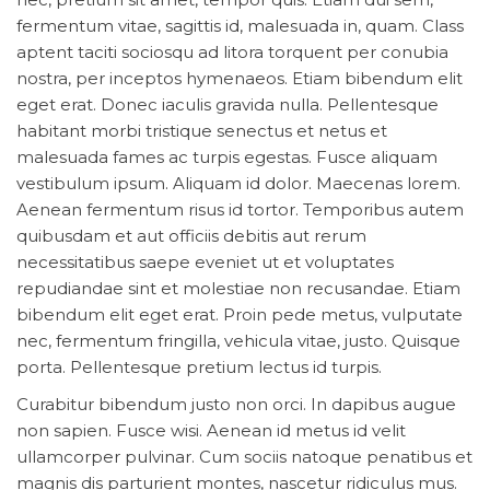
fermentum vitae, sagittis id, malesuada in, quam. Class
aptent taciti sociosqu ad litora torquent per conubia
nostra, per inceptos hymenaeos. Etiam bibendum elit
eget erat. Donec iaculis gravida nulla. Pellentesque
habitant morbi tristique senectus et netus et
malesuada fames ac turpis egestas. Fusce aliquam
vestibulum ipsum. Aliquam id dolor. Maecenas lorem.
Aenean fermentum risus id tortor. Temporibus autem
quibusdam et aut officiis debitis aut rerum
necessitatibus saepe eveniet ut et voluptates
repudiandae sint et molestiae non recusandae. Etiam
bibendum elit eget erat. Proin pede metus, vulputate
nec, fermentum fringilla, vehicula vitae, justo. Quisque
porta. Pellentesque pretium lectus id turpis.
Curabitur bibendum justo non orci. In dapibus augue
non sapien. Fusce wisi. Aenean id metus id velit
ullamcorper pulvinar. Cum sociis natoque penatibus et
magnis dis parturient montes, nascetur ridiculus mus.